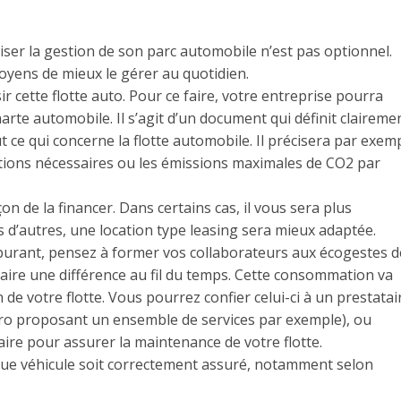
timiser la gestion de son parc automobile n’est pas optionnel.
yens de mieux le gérer au quotidien.
ir cette flotte auto. Pour ce faire, votre entreprise pourra
harte automobile. Il s’agit d’un document qui définit claireme
t ce qui concerne la flotte automobile. Il précisera par exem
options nécessaires ou les émissions maximales de CO2 par
çon de la financer. Dans certains cas, il vous sera plus
s d’autres, une location type leasing sera mieux adaptée.
urant, pensez à former vos collaborateurs aux écogestes d
 faire une différence au fil du temps. Cette consommation va
de votre flotte. Vous pourrez confier celui-ci à un prestatai
 pro proposant un ensemble de services par exemple), ou
saire pour assurer la maintenance de votre flotte.
haque véhicule soit correctement assuré, notamment selon