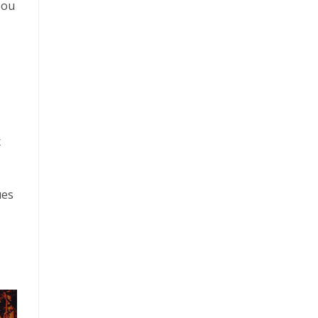
 ou
x
ues