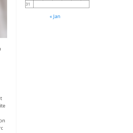
31
« Jan
n
t
ite
lon
rc