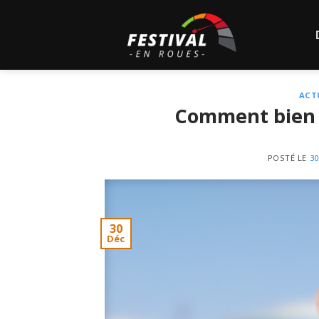
Skip
to
content
ACT
Comment bien g
POSTÉ LE
3
30
Déc