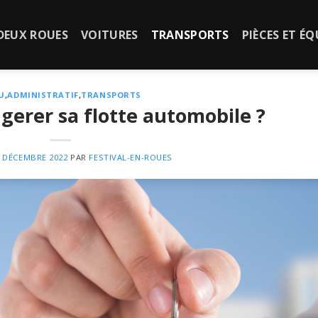
DEUX ROUES
VOITURES
TRANSPORTS
PIÈCES ET É
U
,
ADMINISTRATIF
,
TRANSPORTS
erer sa flotte automobile ?
0 DÉCEMBRE 2022
PAR
FESTIVAL-EN-ROUES