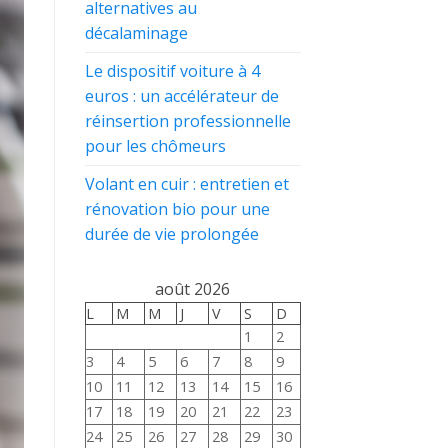
alternatives au
décalaminage
Le dispositif voiture à 4
euros : un accélérateur de
réinsertion professionnelle
pour les chômeurs
Volant en cuir : entretien et
rénovation bio pour une
durée de vie prolongée
août 2026
L
M
M
J
V
S
D
1
2
3
4
5
6
7
8
9
10
11
12
13
14
15
16
17
18
19
20
21
22
23
24
25
26
27
28
29
30